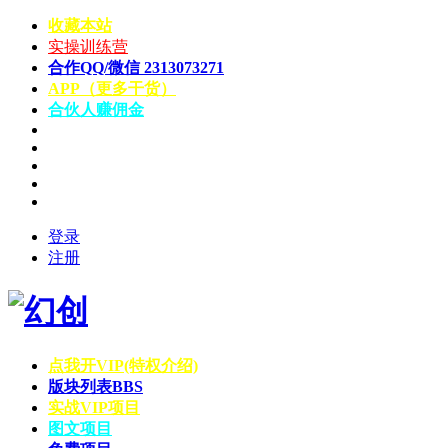
收藏本站
实操训练营
合作QQ/微信 2313073271
APP（更多干货）
合伙人赚佣金
登录
注册
点我开VIP(特权介绍)
版块列表
BBS
实战VIP项目
图文项目