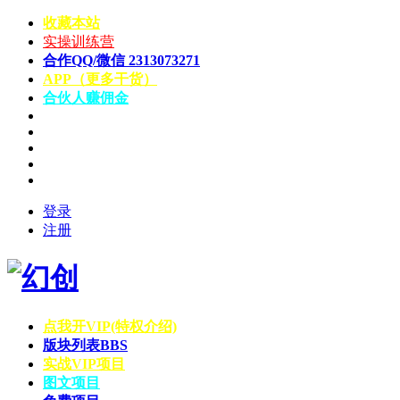
收藏本站
实操训练营
合作QQ/微信 2313073271
APP（更多干货）
合伙人赚佣金
登录
注册
点我开VIP(特权介绍)
版块列表
BBS
实战VIP项目
图文项目