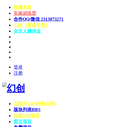
收藏本站
实操训练营
合作QQ/微信 2313073271
APP（更多干货）
合伙人赚佣金
登录
注册
点我开VIP(特权介绍)
版块列表
BBS
实战VIP项目
图文项目