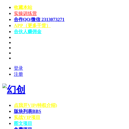
收藏本站
实操训练营
合作QQ/微信 2313073271
APP（更多干货）
合伙人赚佣金
登录
注册
点我开VIP(特权介绍)
版块列表
BBS
实战VIP项目
图文项目