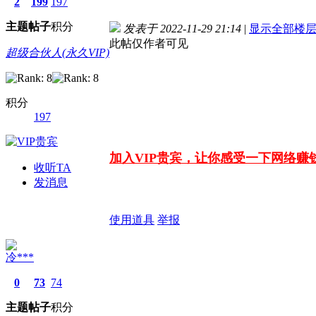
2
199
197
主题
帖子
积分
发表于 2022-11-29 21:14
|
显示全部楼
此帖仅作者可见
超级合伙人(永久VIP)
积分
197
加入VIP贵宾，让你感受一下网络赚
收听TA
发消息
使用道具
举报
冷***
0
73
74
主题
帖子
积分