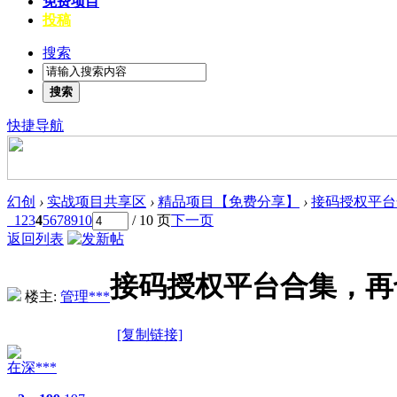
免费项目
投稿
搜索
搜索
快捷导航
幻创
›
实战项目共享区
›
精品项目【免费分享】
›
接码授权平台
1
2
3
4
5
6
7
8
9
10
/ 10 页
下一页
返回列表
接码授权平台合集，再
楼主:
管理***
[复制链接]
在深***