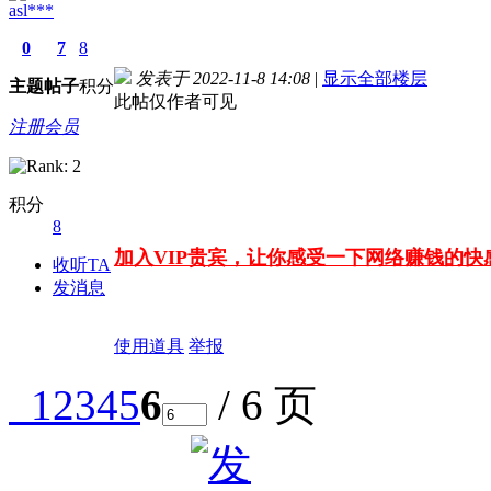
asl***
0
7
8
发表于 2022-11-8 14:08
|
显示全部楼层
主题
帖子
积分
此帖仅作者可见
注册会员
积分
8
加入VIP贵宾，让你感受一下网络赚钱的
收听TA
发消息
使用道具
举报
1
2
3
4
5
6
/ 6 页