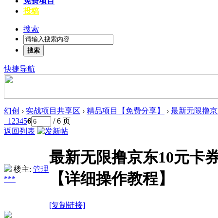
免费项目
投稿
搜索
搜索
快捷导航
幻创
›
实战项目共享区
›
精品项目【免费分享】
›
最新无限撸京东
1
2
3
4
5
6
/ 6 页
返回列表
最新无限撸京东10元卡
楼主:
管理
【详细操作教程】
***
[复制链接]