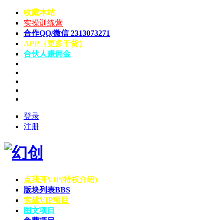
收藏本站
实操训练营
合作QQ/微信 2313073271
APP（更多干货）
合伙人赚佣金
登录
注册
点我开VIP(特权介绍)
版块列表
BBS
实战VIP项目
图文项目