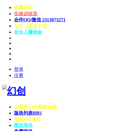
收藏本站
实操训练营
合作QQ/微信 2313073271
APP（更多干货）
合伙人赚佣金
登录
注册
点我开VIP(特权介绍)
版块列表
BBS
实战VIP项目
图文项目