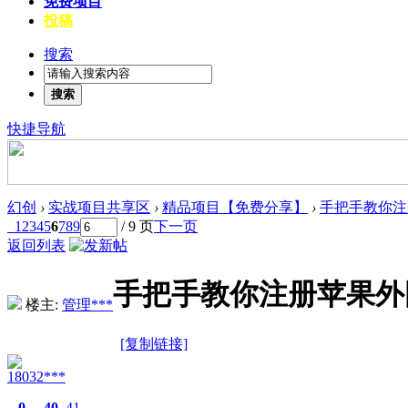
免费项目
投稿
搜索
搜索
快捷导航
幻创
›
实战项目共享区
›
精品项目【免费分享】
›
手把手教你注册
1
2
3
4
5
6
7
8
9
/ 9 页
下一页
返回列表
手把手教你注册苹果外
楼主:
管理***
[复制链接]
18032***
0
40
41