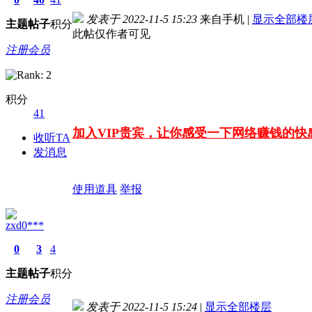
发表于 2022-11-5 15:23
来自手机
|
显示全部楼
主题
帖子
积分
此帖仅作者可见
注册会员
积分
41
加入VIP贵宾，让你感受一下网络赚钱的
收听TA
发消息
使用道具
举报
zxd0***
0
3
4
主题
帖子
积分
注册会员
发表于 2022-11-5 15:24
|
显示全部楼层