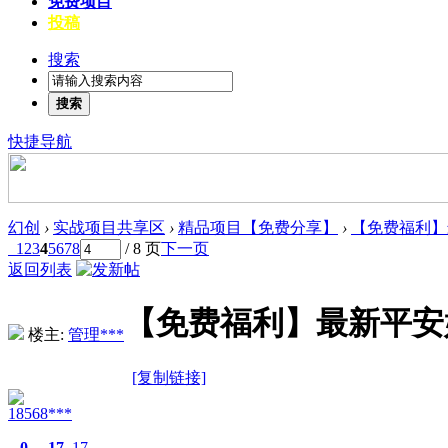
免费项目
投稿
搜索
搜索
快捷导航
幻创
›
实战项目共享区
›
精品项目【免费分享】
›
【免费福利】
1
2
3
4
5
6
7
8
/ 8 页
下一页
返回列表
【免费福利】最新平安
楼主:
管理***
[复制链接]
18568***
0
17
17