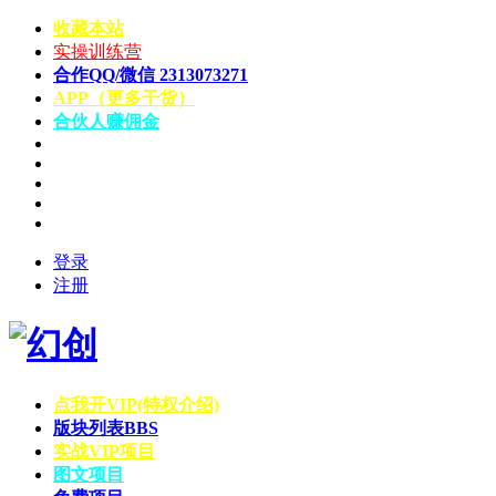
收藏本站
实操训练营
合作QQ/微信 2313073271
APP（更多干货）
合伙人赚佣金
登录
注册
点我开VIP(特权介绍)
版块列表
BBS
实战VIP项目
图文项目