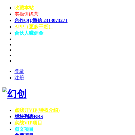
收藏本站
实操训练营
合作QQ/微信 2313073271
APP（更多干货）
合伙人赚佣金
登录
注册
点我开VIP(特权介绍)
版块列表
BBS
实战VIP项目
图文项目