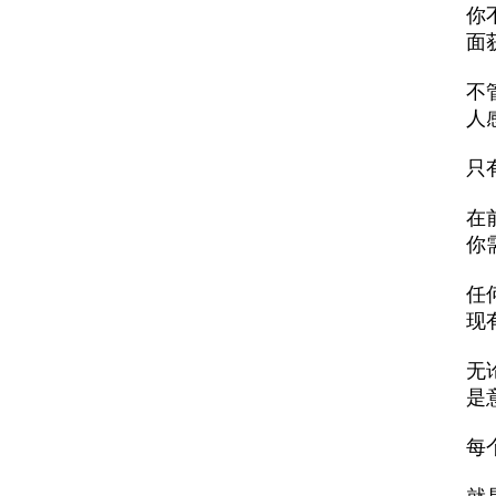
你
面
不
人
只
在
你
任
现
无
是
每