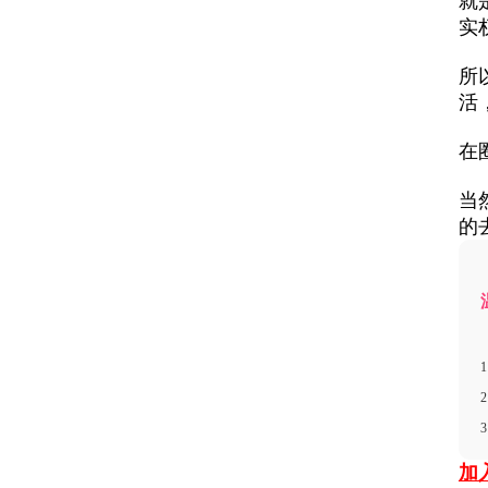
就
实
所
活
在
当
的
加