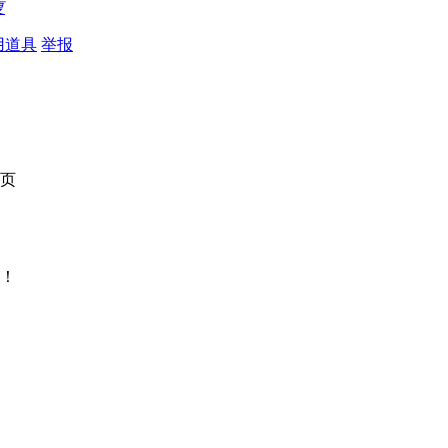
复
用道具
举报
页
！