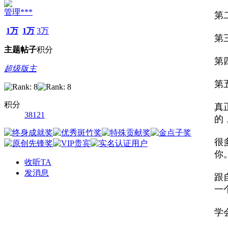
管理***
第
1万
1万
3万
第
主题
帖子
积分
第
超级版主
第
积分
真
38121
的
很
你
收听TA
发消息
跟
一
学