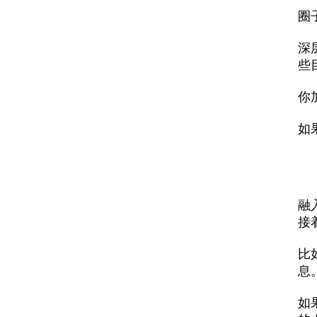
圈
深
些
你
如
融
接
比
息
如