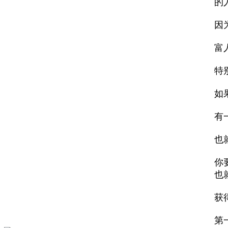
的
因
富
特
如
有
也
你
也
获
第