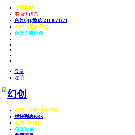
收藏本站
实操训练营
合作QQ/微信 2313073271
APP（更多干货）
合伙人赚佣金
登录
注册
点我开VIP(特权介绍)
版块列表
BBS
实战VIP项目
图文项目