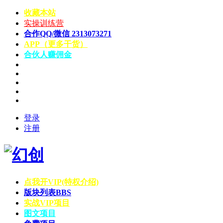
收藏本站
实操训练营
合作QQ/微信 2313073271
APP（更多干货）
合伙人赚佣金
登录
注册
点我开VIP(特权介绍)
版块列表
BBS
实战VIP项目
图文项目