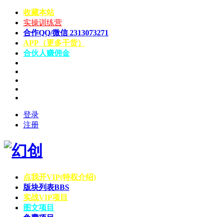
收藏本站
实操训练营
合作QQ/微信 2313073271
APP（更多干货）
合伙人赚佣金
登录
注册
点我开VIP(特权介绍)
版块列表
BBS
实战VIP项目
图文项目