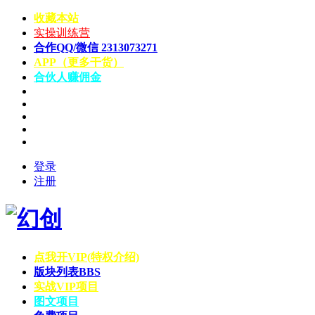
收藏本站
实操训练营
合作QQ/微信 2313073271
APP（更多干货）
合伙人赚佣金
登录
注册
点我开VIP(特权介绍)
版块列表
BBS
实战VIP项目
图文项目