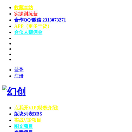
收藏本站
实操训练营
合作QQ/微信 2313073271
APP（更多干货）
合伙人赚佣金
登录
注册
点我开VIP(特权介绍)
版块列表
BBS
实战VIP项目
图文项目