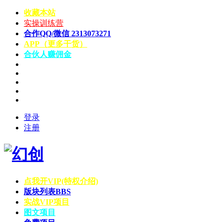
收藏本站
实操训练营
合作QQ/微信 2313073271
APP（更多干货）
合伙人赚佣金
登录
注册
点我开VIP(特权介绍)
版块列表
BBS
实战VIP项目
图文项目