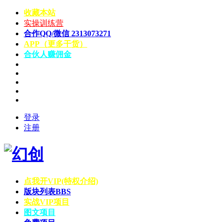
收藏本站
实操训练营
合作QQ/微信 2313073271
APP（更多干货）
合伙人赚佣金
登录
注册
点我开VIP(特权介绍)
版块列表
BBS
实战VIP项目
图文项目